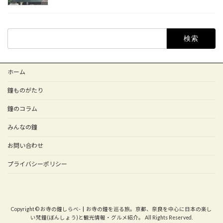
検
索:
ホーム
鐘ものがたり
鐘のコラム
みんなの鐘
お問い合わせ
プライバシーポリシー
Copyright © お寺の鐘しらべ-┃お寺の鐘を巡る旅。京都、奈良を中心に日本の楽し
い梵鐘(ぼんしょう)と観光情報・グルメ紹介。 All Rights Reserved.