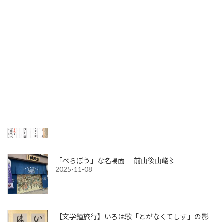
2025-11-27
大河ドラマ「べらぼう」第二十七話「願はくば花
の下にて春死なん」
2025-11-12
文部省宗教局長通知（発宗第百四号）
2025-11-08
「べらぼう」な名場面 — 前山後山嶬〻
2025-11-08
【文学鐘旅行】いろは歌「とがなくてしす」の影