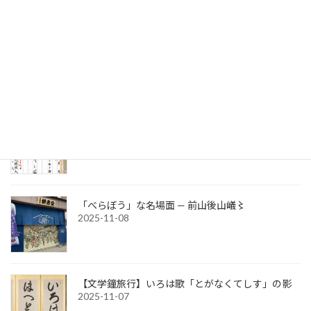
大河ドラマ「べらぼう」第二十七話「願はくば花
の下にて春死なん」
2025-11-12
文部省宗教局長通知（発宗第百四号）
2025-11-08
「べらぼう」な名場面 — 前山後山嶬〻
2025-11-08
【文学鐘旅行】いろは歌「とがなくてしす」の影
2025-11-07