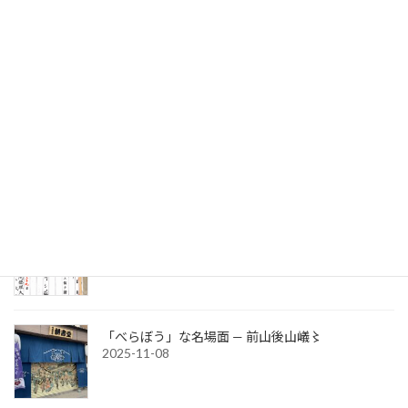
大谷翔平と本塁打記録の行方
2025-11-27
大河ドラマ「べらぼう」第二十七話「願はくば花
の下にて春死なん」
2025-11-12
文部省宗教局長通知（発宗第百四号）
2025-11-08
「べらぼう」な名場面 — 前山後山嶬〻
2025-11-08